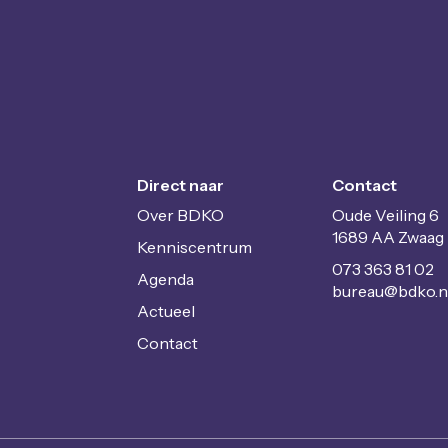
Direct naar
Contact
Over BDKO
Oude Veiling 6
1689 AA Zwaag
Kenniscentrum
073 363 81 02
Agenda
uaerub
@bdko.n
Actueel
Contact