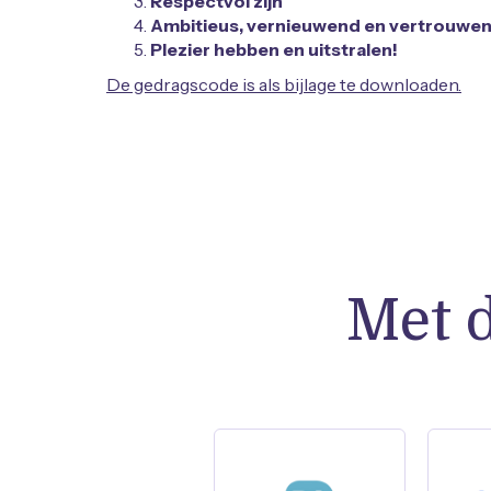
Respectvol zijn
Ambitieus, vernieuwend en vertrouwen
Plezier hebben en uitstralen!
De gedragscode is als bijlage te downloaden.
Met 