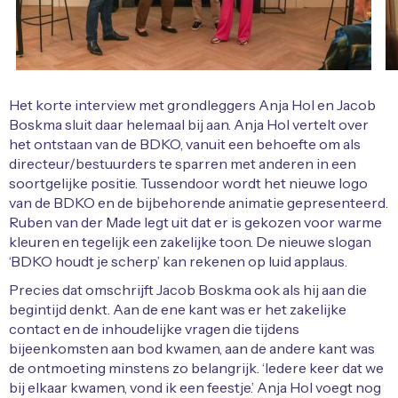
Het korte interview met grondleggers Anja Hol en Jacob
Boskma sluit daar helemaal bij aan. Anja Hol vertelt over
het ontstaan van de BDKO, vanuit een behoefte om als
directeur/bestuurders te sparren met anderen in een
soortgelijke positie. Tussendoor wordt het nieuwe logo
van de BDKO en de bijbehorende animatie gepresenteerd.
Ruben van der Made legt uit dat er is gekozen voor warme
kleuren en tegelijk een zakelijke toon. De nieuwe slogan
‘BDKO houdt je scherp’ kan rekenen op luid applaus.
Precies dat omschrijft Jacob Boskma ook als hij aan die
begintijd denkt. Aan de ene kant was er het zakelijke
contact en de inhoudelijke vragen die tijdens
bijeenkomsten aan bod kwamen, aan de andere kant was
de ontmoeting minstens zo belangrijk. ‘Iedere keer dat we
bij elkaar kwamen, vond ik een feestje.’ Anja Hol voegt nog