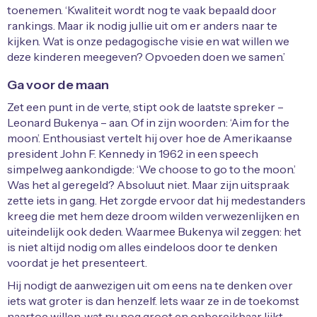
toenemen. ‘Kwaliteit wordt nog te vaak bepaald door
rankings. Maar ik nodig jullie uit om er anders naar te
kijken. Wat is onze pedagogische visie en wat willen we
deze kinderen meegeven? Opvoeden doen we samen.’
Ga voor de maan
Zet een punt in de verte, stipt ook de laatste spreker –
Leonard Bukenya – aan. Of in zijn woorden: ‘Aim for the
moon’. Enthousiast vertelt hij over hoe de Amerikaanse
president John F. Kennedy in 1962 in een speech
simpelweg aankondigde: ‘We choose to go to the moon.’
Was het al geregeld? Absoluut niet. Maar zijn uitspraak
zette iets in gang. Het zorgde ervoor dat hij medestanders
kreeg die met hem deze droom wilden verwezenlijken en
uiteindelijk ook deden. Waarmee Bukenya wil zeggen: het
is niet altijd nodig om alles eindeloos door te denken
voordat je het presenteert.
Hij nodigt de aanwezigen uit om eens na te denken over
iets wat groter is dan henzelf. Iets waar ze in de toekomst
naartoe willen, wat nu nog groot en onbereikbaar lijkt.