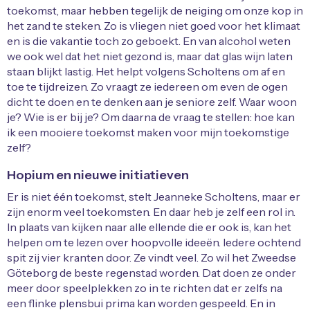
toekomst, maar hebben tegelijk de neiging om onze kop in
het zand te steken. Zo is vliegen niet goed voor het klimaat
en is die vakantie toch zo geboekt. En van alcohol weten
we ook wel dat het niet gezond is, maar dat glas wijn laten
staan blijkt lastig. Het helpt volgens Scholtens om af en
toe te tijdreizen. Zo vraagt ze iedereen om even de ogen
dicht te doen en te denken aan je seniore zelf. Waar woon
je? Wie is er bij je? Om daarna de vraag te stellen: hoe kan
ik een mooiere toekomst maken voor mijn toekomstige
zelf?
Hopium en nieuwe initiatieven
Er is niet één toekomst, stelt Jeanneke Scholtens, maar er
zijn enorm veel toekomsten. En daar heb je zelf een rol in.
In plaats van kijken naar alle ellende die er ook is, kan het
helpen om te lezen over hoopvolle ideeën. Iedere ochtend
spit zij vier kranten door. Ze vindt veel. Zo wil het Zweedse
Göteborg de beste regenstad worden. Dat doen ze onder
meer door speelplekken zo in te richten dat er zelfs na
een flinke plensbui prima kan worden gespeeld. En in