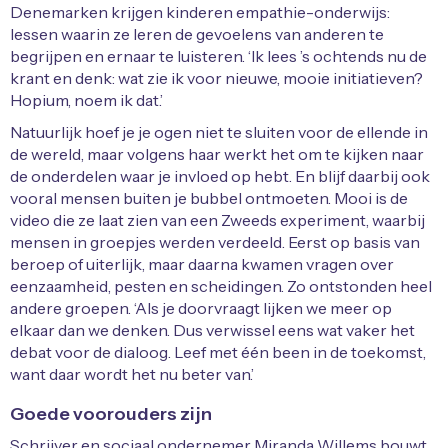
Denemarken krijgen kinderen empathie-onderwijs:
lessen waarin ze leren de gevoelens van anderen te
begrijpen en ernaar te luisteren. ‘Ik lees ’s ochtends nu de
krant en denk: wat zie ik voor nieuwe, mooie initiatieven?
Hopium, noem ik dat.’
Natuurlijk hoef je je ogen niet te sluiten voor de ellende in
de wereld, maar volgens haar werkt het om te kijken naar
de onderdelen waar je invloed op hebt. En blijf daarbij ook
vooral mensen buiten je bubbel ontmoeten. Mooi is de
video die ze laat zien van een Zweeds experiment, waarbij
mensen in groepjes werden verdeeld. Eerst op basis van
beroep of uiterlijk, maar daarna kwamen vragen over
eenzaamheid, pesten en scheidingen. Zo ontstonden heel
andere groepen. ‘Als je doorvraagt lijken we meer op
elkaar dan we denken. Dus verwissel eens wat vaker het
debat voor de dialoog. Leef met één been in de toekomst,
want daar wordt het nu beter van.’
Goede voorouders zijn
Schrijver en sociaal ondernemer Miranda Willems bouwt