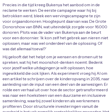
Precies in die tijd kreeg Bukenya het aanbod om in de
reclame te werken. De eerste campagne waar hij bij
betrokken werd, bleek een wervingscampagne te zijn
voor orgaandonoren. Hoogtepunt daarvan was De Grote
Donorshow van BNN, wat uiteindelijk zorgde voor 16.000
donoren. Plots was de vader van Bukenya aan de beurt
voor een donornier. ‘Ik kon zelf het gebrek aan nieren niet
oplossen, maar was wel onderdeel van de oplossing. Of
was dat allemaal toeval?’
Hij gelooft dat het helpt om je wensen en dromen uit te
spreken, wat hij het moonshot-denken noemt. Bedenk
voor jezelf welke uitdagingen je wilt oplossen, hoe
ingewikkeld die ook lijken. Als experiment vroeg hij AI om
een artikel te schrijven over de kinderopvang in 2035, naar
aanleiding van de input van een deel van de aanwezigen. Er
rolde een verhaal uit over hoe de sector getransformeerd
was naar een hoeksteen van een duurzame en inclusieve
samenleving, waarbij zowel kinderen als werknemers
profiteren. Door structurele investeringen vanuit de
overheid is het vak namelijk aantrekkelijker geworden. Het